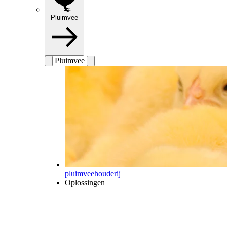
Pluimvee
Pluimvee
pluimveehouderij
Oplossingen