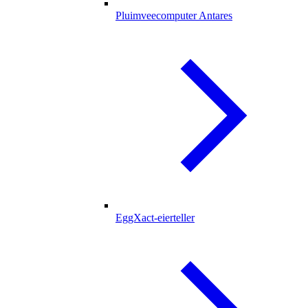
Pluimveecomputer Antares
EggXact-eierteller