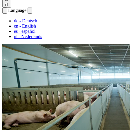
nl
Language
de
- Deutsch
en
- English
es
- español
nl
- Nederlands