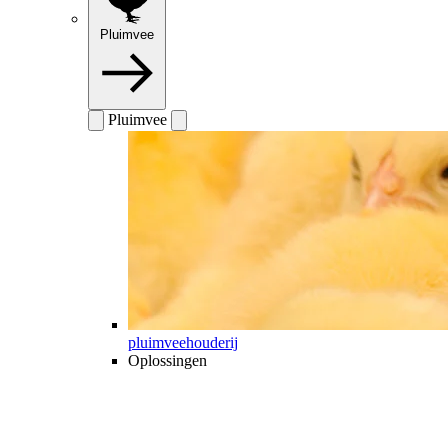
Pluimvee
Pluimvee
pluimveehouderij
Oplossingen