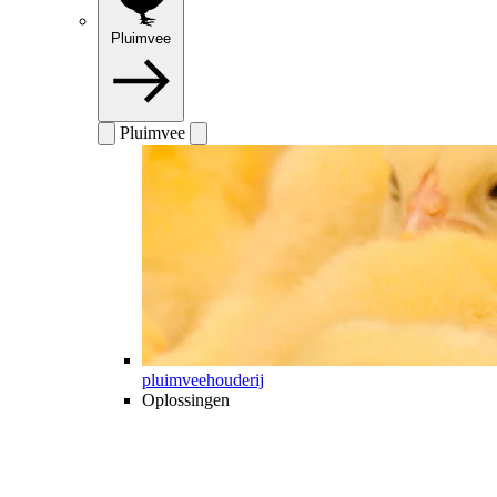
Pluimvee
Pluimvee
pluimveehouderij
Oplossingen