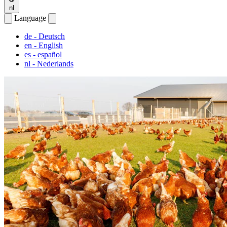
nl
Language
de
- Deutsch
en
- English
es
- español
nl
- Nederlands