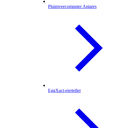
Pluimveecomputer Antares
EggXact-eierteller