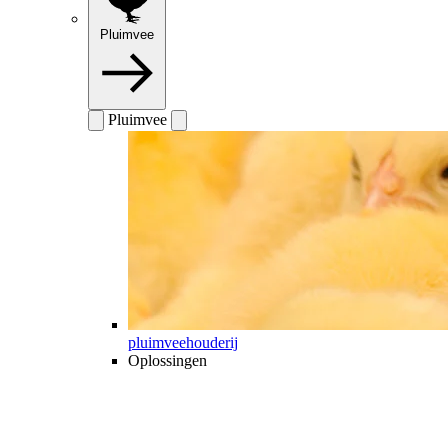
Pluimvee
Pluimvee
pluimveehouderij
Oplossingen