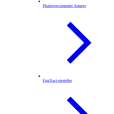
Pluimveecomputer Antares
EggXact-eierteller