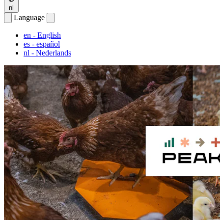
nl
Language
en
- English
es
- español
nl
- Nederlands