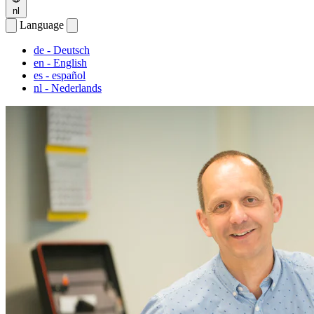
nl
Language
de
- Deutsch
en
- English
es
- español
nl
- Nederlands