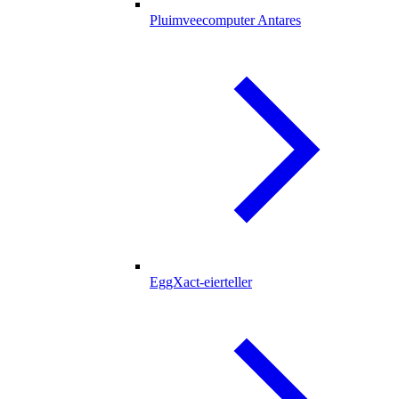
Pluimveecomputer Antares
EggXact-eierteller