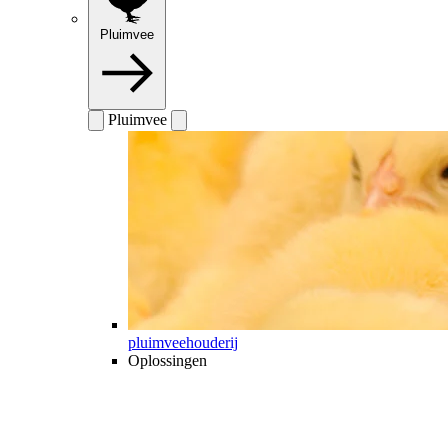
Pluimvee
Pluimvee
pluimveehouderij
Oplossingen