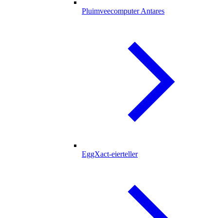
Pluimveecomputer Antares
EggXact-eierteller