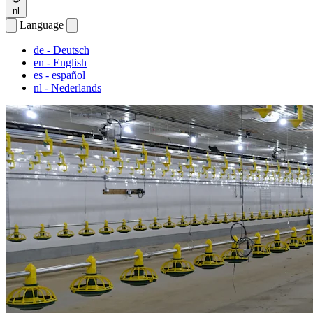
nl
Language
de
- Deutsch
en
- English
es
- español
nl
- Nederlands