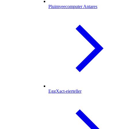
Pluimveecomputer Antares
EggXact-eierteller