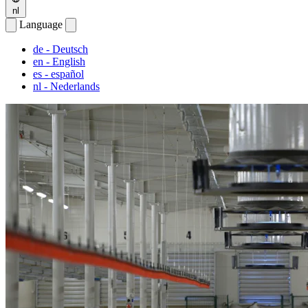
nl
Language
de
- Deutsch
en
- English
es
- español
nl
- Nederlands