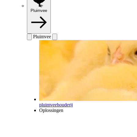
Pluimvee
Pluimvee
pluimveehouderij
Oplossingen