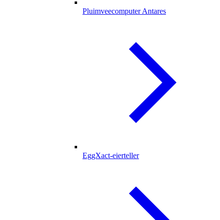
Pluimveecomputer Antares
EggXact-eierteller