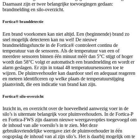
Daarnaast zijn er twee belangrijke toevoegingen gedaan:
brandmelding en silo-overzicht.
Fortica® branddetectie
Een brand voorkomen kan niet altijd. Een (beginnende) brand zo
snel mogelijk detecteren kan nu wel! De nieuwe
brandmeldingsfunctie in de Fortica® controleert continu de
temperatuur van de sensoren. Als de temperatuur van een of
meerdere sensoren binnen één minuut méér dan 5°C stijgt of hoger
wordt dan 58°C volgt er automatisch een brandmelding en wordt er
alarm geslagen. Er zijn in totaal 48 temperatuursensoren toe te
wijzen. De pluimveehouder kan daardoor snel en adequaat reageren
en meteen identificeren op welke plaats de temperatuurstijging
plaatsvindt, die een indicatie van brand kan zijn.
Fortica® silo-overzicht
Inzicht in, en overzicht over de hoeveelheid aanwezig voer in de
silo’s is uitermate belangrijk voor pluimveehouders. In de Fortica-P
en Fortica-FWS zijn daarom nieuwe weergaveopties toegevoegd om
de inhoud van alle voersilo’s in te zien. Met deze
gebruiksvriendelijke weergave ziet de pluimveehouder in één
oogopslag de inhoud van al zijn silo’s. Het is daarbij mogelijk om te