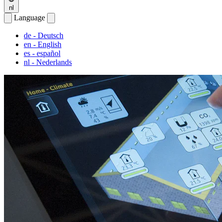
nl
Language
de
- Deutsch
en
- English
es
- español
nl
- Nederlands