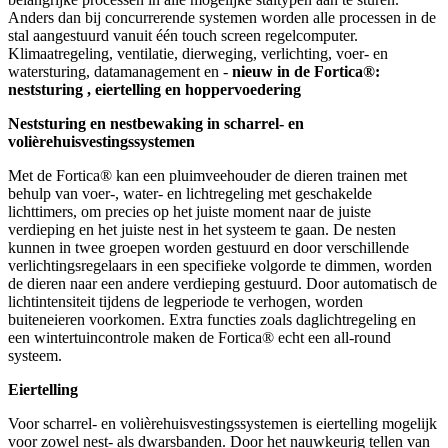
Anders dan bij concurrerende systemen worden alle processen in de
stal aangestuurd vanuit één touch screen regelcomputer.
Klimaatregeling, ventilatie, dierweging, verlichting, voer- en
watersturing, datamanagement en -
nieuw in de Fortica®:
neststuring , eiertelling en hoppervoedering
Neststuring en nestbewaking in scharrel- en
volièrehuisvestingssystemen
Met de Fortica® kan een pluimveehouder de dieren trainen met
behulp van voer-, water- en lichtregeling met geschakelde
lichttimers, om precies op het juiste moment naar de juiste
verdieping en het juiste nest in het systeem te gaan. De nesten
kunnen in twee groepen worden gestuurd en door verschillende
verlichtingsregelaars in een specifieke volgorde te dimmen, worden
de dieren naar een andere verdieping gestuurd. Door automatisch de
lichtintensiteit tijdens de legperiode te verhogen, worden
buiteneieren voorkomen. Extra functies zoals daglichtregeling en
een wintertuincontrole maken de Fortica® echt een all-round
systeem.
Eiertelling
Voor scharrel- en volièrehuisvestingssystemen is eiertelling mogelijk
voor zowel nest- als dwarsbanden. Door het nauwkeurig tellen van