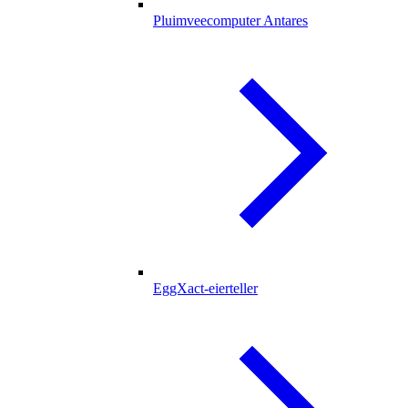
Pluimveecomputer Antares
EggXact-eierteller