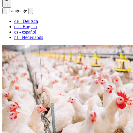
nl
Language
de
- Deutsch
en
- English
es
- español
nl
- Nederlands