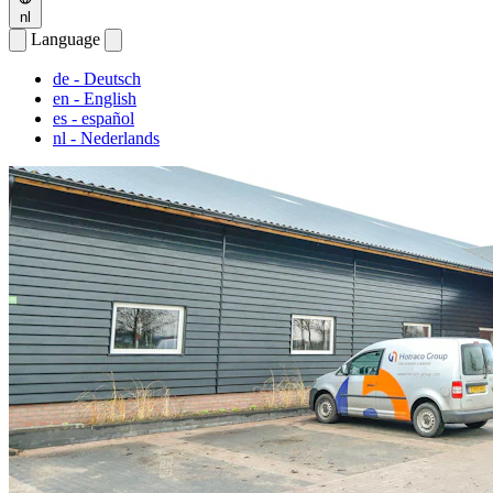
nl
Language
de
- Deutsch
en
- English
es
- español
nl
- Nederlands