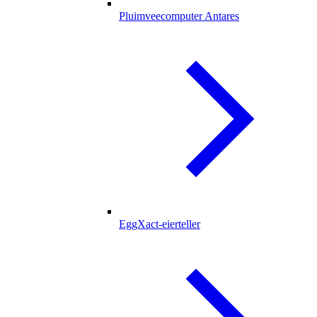
Pluimveecomputer Antares
EggXact-eierteller