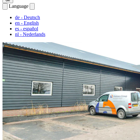
Language
de
- Deutsch
en
- English
es
- español
nl
- Nederlands