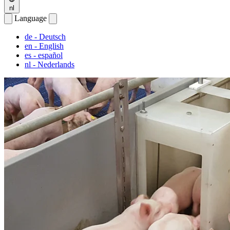
nl
Language
de
- Deutsch
en
- English
es
- español
nl
- Nederlands