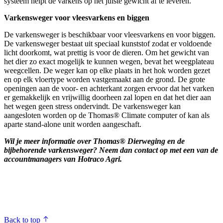
systeem helpt de varkens op het juiste gewicht af te leveren.
Varkensweger voor vleesvarkens en biggen
De varkensweger is beschikbaar voor vleesvarkens en voor biggen.
De varkensweger bestaat uit speciaal kunststof zodat er voldoende
licht doorkomt, wat prettig is voor de dieren. Om het gewicht van
het dier zo exact mogelijk te kunnen wegen, bevat het weegplateau
weegcellen. De weger kan op elke plaats in het hok worden gezet
en op elk vloertype worden vastgemaakt aan de grond. De grote
openingen aan de voor- en achterkant zorgen ervoor dat het varken
er gemakkelijk en vrijwillig doorheen zal lopen en dat het dier aan
het wegen geen stress ondervindt. De varkensweger kan
aangesloten worden op de Thomas® Climate computer of kan als
aparte stand-alone unit worden aangeschaft.
Wil je meer informatie over Thomas® Dierweging en de
bijbehorende varkensweger? Neem dan contact op met een van de
accountmanagers van Hotraco Agri.
Back to top