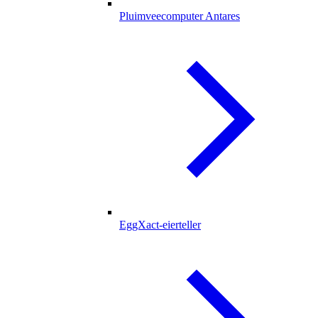
Pluimveecomputer Antares
EggXact-eierteller