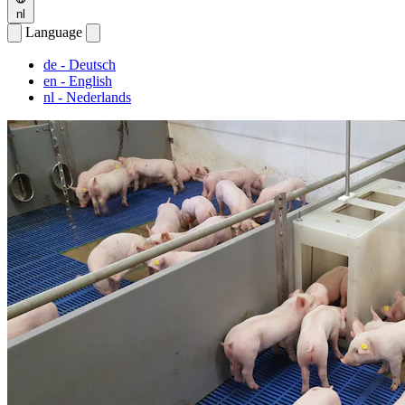
nl
Language
de
- Deutsch
en
- English
nl
- Nederlands