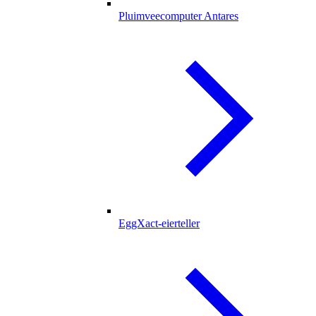
Pluimveecomputer Antares
EggXact-eierteller