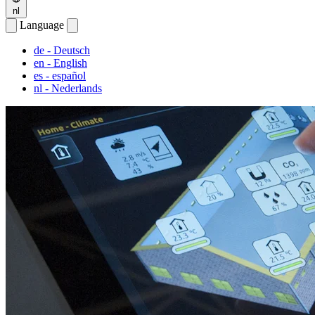
nl
Language
de
- Deutsch
en
- English
es
- español
nl
- Nederlands