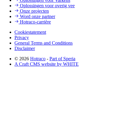
Oplossingen voor Varkens
Oplossingen voor overig vee
Onze projecten
Word onze partner
Hotraco-carrière
Cookiestatement
Privacy
General Terms and Conditions
Disclaimer
© 2026
Hotraco
-
Part of Speria
A Craft CMS website by WHITE
Back to top