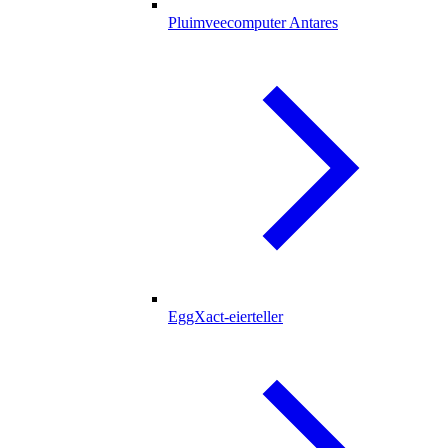
Pluimveecomputer Antares
EggXact-eierteller