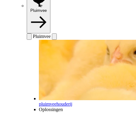
Pluimvee
Pluimvee
pluimveehouderij
Oplossingen