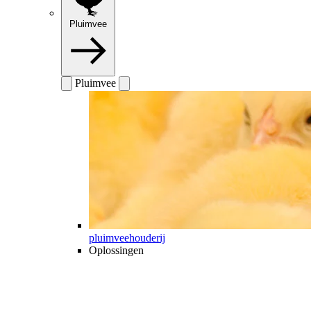
Pluimvee
Pluimvee
pluimveehouderij
Oplossingen