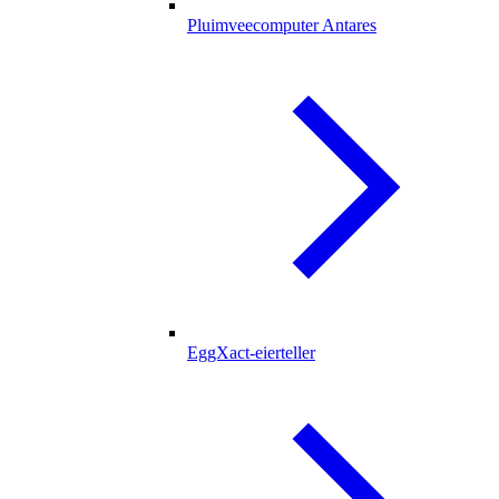
Pluimveecomputer Antares
EggXact-eierteller