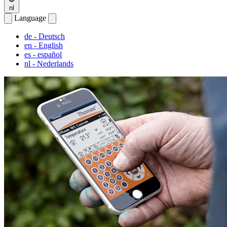
nl
Language
de
- Deutsch
en
- English
es
- español
nl
- Nederlands