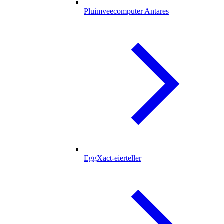
Pluimveecomputer Antares
EggXact-eierteller