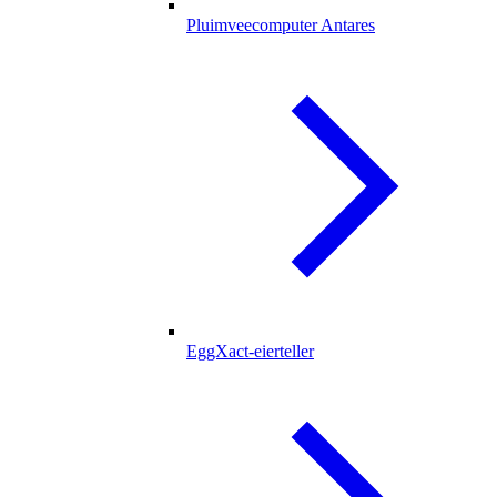
Pluimveecomputer Antares
EggXact-eierteller