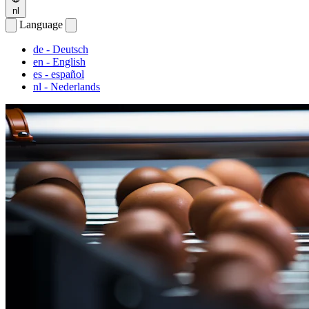
nl
Language
de
- Deutsch
en
- English
es
- español
nl
- Nederlands