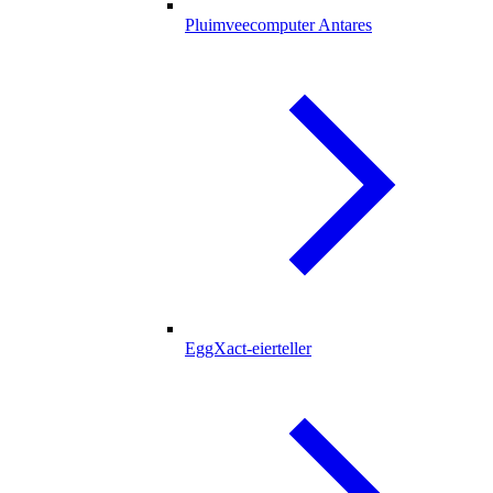
Pluimveecomputer Antares
EggXact-eierteller