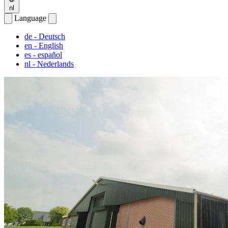
nl
Language
de
- Deutsch
en
- English
es
- español
nl
- Nederlands