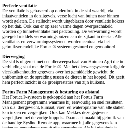
Perfecte ventilatie
De ventilatie is gebaseerd op onderdruk in de stal waarbij, via
inlaatventielen in de zijgevels, verse lucht van buiten naar binnen
wordt gelaten. De stallucht wordt uitgeblazen door ventilatie kokers
op het dak. Ook kan er op zeer warme dagen overgeschakeld
worden op tunnelventilatie met padcooling. De verwarming wordt
geregeld middels verwarmingsbuizen aan de zijkant in de stal. Alle
ventilatie- en verwarmingssystemen worden centraal via het
gebruiksvriendelijke Fortica® systeem gestuurd en gemonitord.
Dierweging
De stal is uitgerust met een dierweegschaal van Hotraco Agri die in
verbinding staat met de Fortica®. Met het dierweegsysteem krijgt de
vleeskuikenhouder gegevens over het gemiddelde gewicht, de
uniformiteit en de spreiding tussen de dieren in het koppel. Dit geeft
hem perfect inzicht in de groeiprestaties van zijn kuikens.
Fortus Farm Management & besturing op afstand
Het Fortica®-systeem is gekoppeld aan het Fortus Farm
Management programma waarmee hij eenvoudig en snel resultaten
van o.a. diergewicht, klimaat, voer- en wateropname van alle stallen
kan inzien en vergelijken. Ook kan Mekkes deze gegevens
vergelijken met de vorige koppels. Daarnaast maakt hij gebruik van
de handige Syslinq Remote app, waarmee hij alle gegevens kan
inzien en veranderen vanuit zijn smartphone. Als hij niet thuis is,