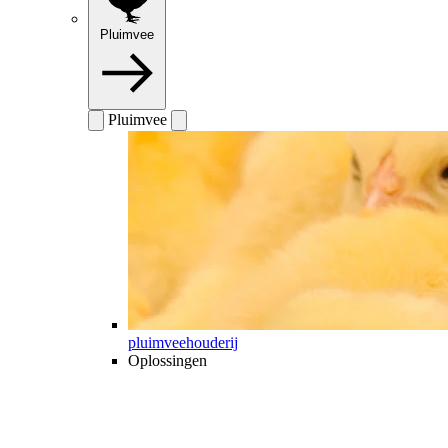
Pluimvee
Pluimvee
pluimveehouderij
Oplossingen