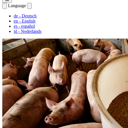
Language
de
- Deutsch
en
- English
es
- español
nl
- Nederlands