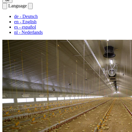
Language
de
- Deutsch
en
- English
es
- español
nl
- Nederlands