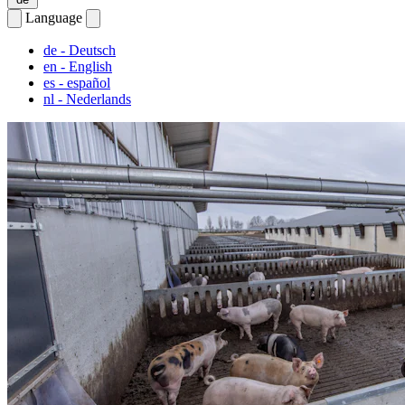
Language
de
- Deutsch
en
- English
es
- español
nl
- Nederlands