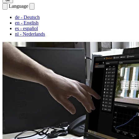
Language
de
- Deutsch
en
- English
es
- español
nl
- Nederlands