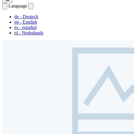
Language
de
- Deutsch
en
- English
es
- español
nl
- Nederlands