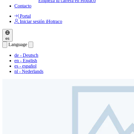
Empieza tu carrera en Hotraco
Contacto
Portal
Iniciar sesión iHotraco
es
Language
de
- Deutsch
en
- English
es
- español
nl
- Nederlands