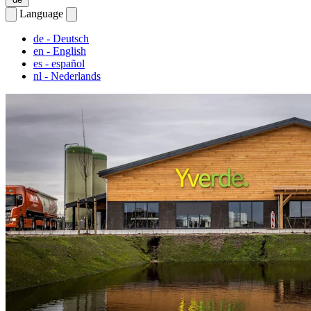
Language
de
- Deutsch
en
- English
es
- español
nl
- Nederlands