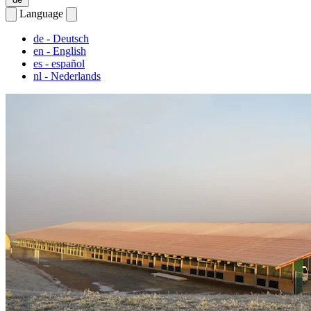
Language
de
- Deutsch
en
- English
es
- español
nl
- Nederlands