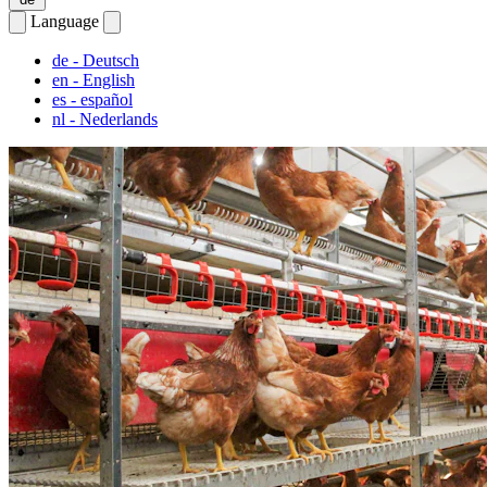
Language
de
- Deutsch
en
- English
es
- español
nl
- Nederlands