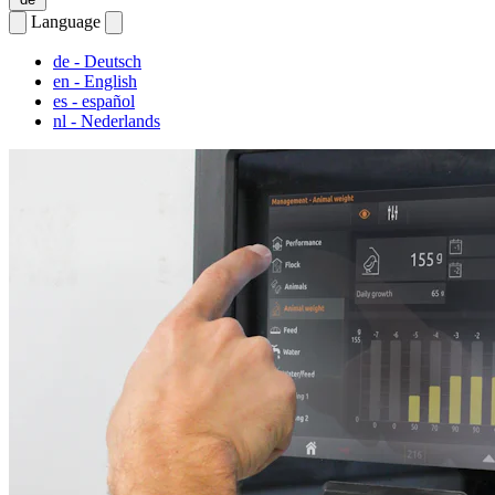
Language
de
- Deutsch
en
- English
es
- español
nl
- Nederlands