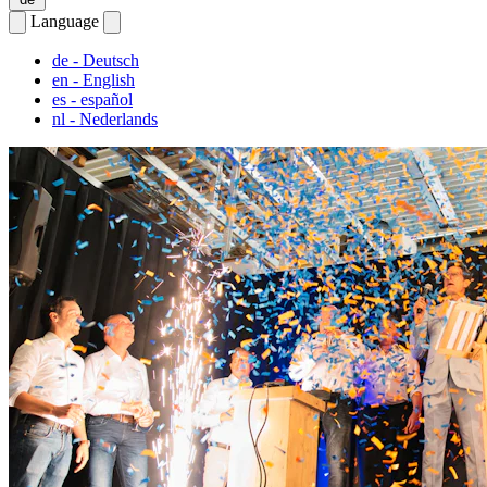
Language
de
- Deutsch
en
- English
es
- español
nl
- Nederlands