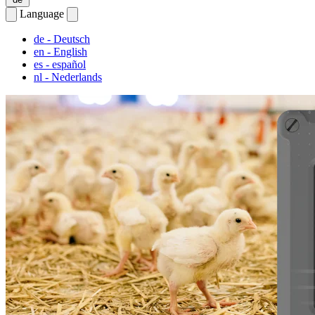
Language
de
- Deutsch
en
- English
es
- español
nl
- Nederlands