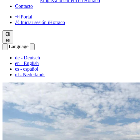
Empieza tu carrera en Hotraco
Contacto
Portal
Iniciar sesión iHotraco
es
Language
de
- Deutsch
en
- English
es
- español
nl
- Nederlands