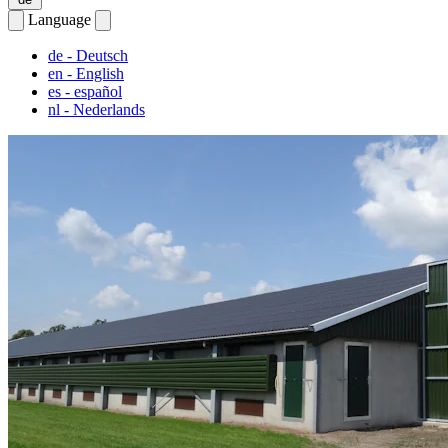
Language
de
- Deutsch
en
- English
es
- español
nl
- Nederlands