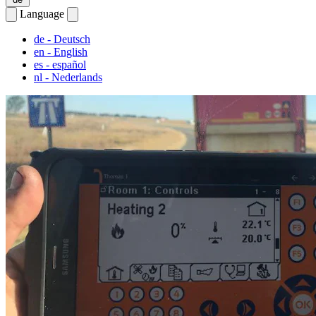
Language
de
- Deutsch
en
- English
es
- español
nl
- Nederlands