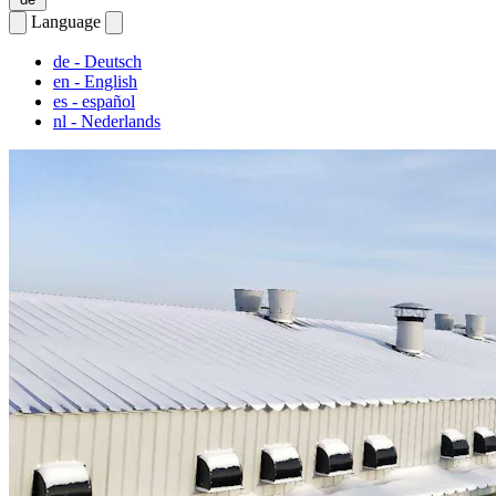
Language
de
- Deutsch
en
- English
es
- español
nl
- Nederlands