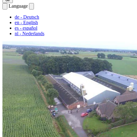
Language
de
- Deutsch
en
- English
es
- español
nl
- Nederlands