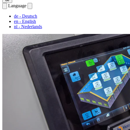
Language
de
- Deutsch
en
- English
nl
- Nederlands