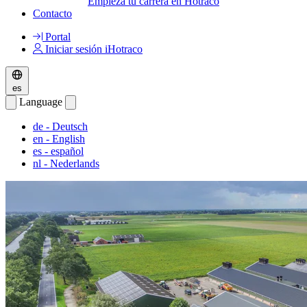
Empieza tu carrera en Hotraco
Contacto
Portal
Iniciar sesión iHotraco
es
Language
de
- Deutsch
en
- English
es
- español
nl
- Nederlands