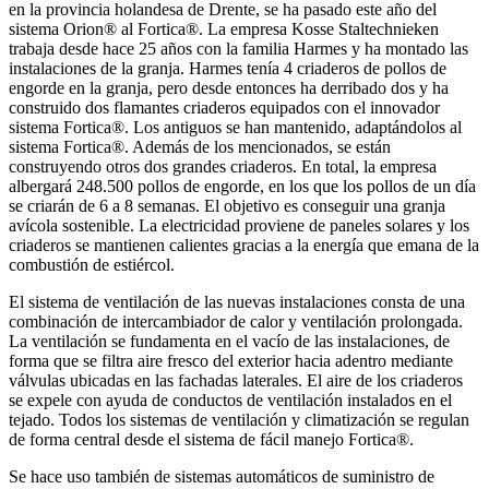
en la provincia holandesa de Drente, se ha pasado este año del
sistema Orion® al Fortica®. La empresa Kosse Staltechnieken
trabaja desde hace 25 años con la familia Harmes y ha montado las
instalaciones de la granja. Harmes tenía 4 criaderos de pollos de
engorde en la granja, pero desde entonces ha derribado dos y ha
construido dos flamantes criaderos equipados con el innovador
sistema Fortica®. Los antiguos se han mantenido, adaptándolos al
sistema Fortica®. Además de los mencionados, se están
construyendo otros dos grandes criaderos. En total, la empresa
albergará 248.500 pollos de engorde, en los que los pollos de un día
se criarán de 6 a 8 semanas. El objetivo es conseguir una granja
avícola sostenible. La electricidad proviene de paneles solares y los
criaderos se mantienen calientes gracias a la energía que emana de la
combustión de estiércol.
El sistema de ventilación de las nuevas instalaciones consta de una
combinación de intercambiador de calor y ventilación prolongada.
La ventilación se fundamenta en el vacío de las instalaciones, de
forma que se filtra aire fresco del exterior hacia adentro mediante
válvulas ubicadas en las fachadas laterales. El aire de los criaderos
se expele con ayuda de conductos de ventilación instalados en el
tejado. Todos los sistemas de ventilación y climatización se regulan
de forma central desde el sistema de fácil manejo Fortica®.
Se hace uso también de sistemas automáticos de suministro de