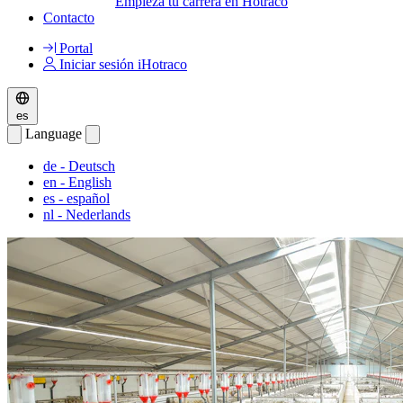
Empieza tu carrera en Hotraco
Contacto
Portal
Iniciar sesión iHotraco
es
Language
de
- Deutsch
en
- English
es
- español
nl
- Nederlands