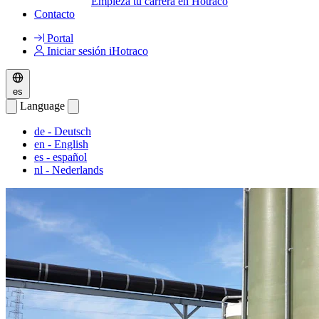
Empieza tu carrera en Hotraco
Contacto
Portal
Iniciar sesión iHotraco
es
Language
de
- Deutsch
en
- English
es
- español
nl
- Nederlands