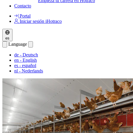
Empieza tu carrera en Hotraco
Contacto
Portal
Iniciar sesión iHotraco
es
Language
de
- Deutsch
en
- English
es
- español
nl
- Nederlands