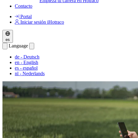
Empieza tu carrera en Hotraco
Contacto
Portal
Iniciar sesión iHotraco
es
Language
de
- Deutsch
en
- English
es
- español
nl
- Nederlands